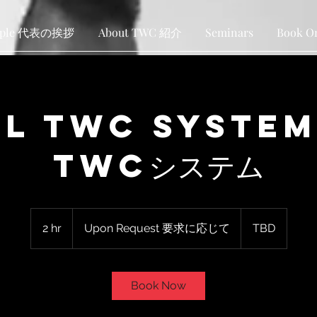
ople 代表の挨拶
About TWC 紹介
Seminars
Book O
ll TWC System
TWCシステム
Upon
Request
2 hr
2
Upon Request 要求に応じて
TBD
要
求
h
に
応
r
じ
て
Book Now