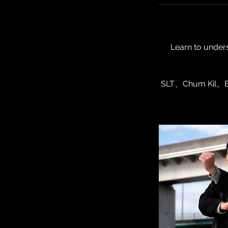
Learn to under
SLT、Chum K