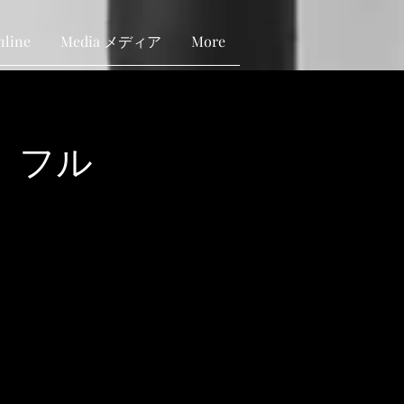
nline
Media メディア
More
 フル