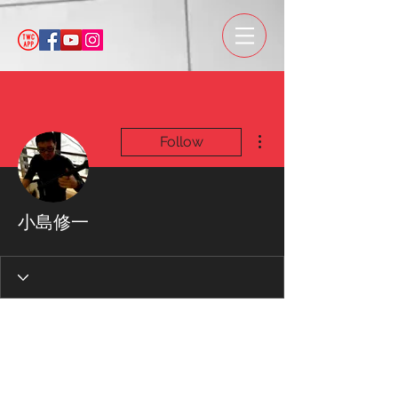
More actions
Follow
小島修一