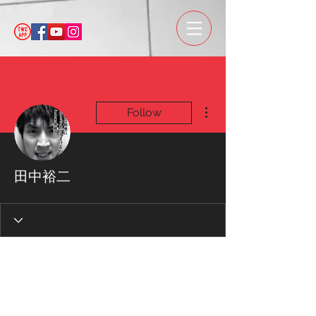
More actions
Follow
田中裕二