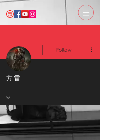
More actions
Follow
方 雷